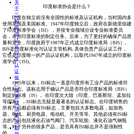
关
印度标准协会是什么？
于
三
印度在独立前没有全国性的标准及认证机构，当时国内多
帕
使用英国及美国标准。1947年印度独立后，政府在新德里组建
电
了印度标准学会（ISI），并按专业领域分设专业标准委员
池
会，承担印度标准的制定任务。后来，为了更好的确保产品质
认
量和安全，印度政府于1987年正式成立印度标准局（BIS）。
证
BIS是印度标准化与认证主管机构, 具体负责产品认证工作，
印
它也是印度唯一的产品认证机构，以取代1947年成立的印度标
度
准学会（ISI)。
认
证
验
1965年以来，ISI标志一直是印度所有工业产品的标准符
厂
合性标志。该标志用于确认产品是否符合印度标准局（BIS）
服
制定的标准（IS）。在印度次大陆（印度、巴基斯坦、孟加拉
务
等国家），ISI标志无疑是最著名的认证标志。在印度销售的
成
所有产品都必须有ISI标志，主要包括大多数电器，如加热
功
器、电线、厨房电器、电动机、开关等等。其他必须有ISI标
案
志的产品包括液化石油气阀门、汽车轮胎、液化石油气钢瓶
例
等。对于另外的很多产品，是否具有ISI标志并不是强制性
新
的。