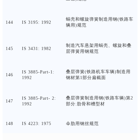
蜗壳和螺旋弹簧制造用钢
(铁路车
144
IS 3195: 1992
辆用)规范
制造汽车悬架用蜗壳、螺旋和叠
145
IS 3431: 1982
层弹簧用钢规范
叠层弹簧
(铁路机车车辆)制造用
IS 3885-Part-1:
146
1992
钢材第1部分扁截面
叠层弹簧制造用钢
(铁路车辆)第2
IS 3885-Part- 2:
147
1992
部分:肋骨和槽型材
148
IS 4223: 1975
伞肋用钢丝规范