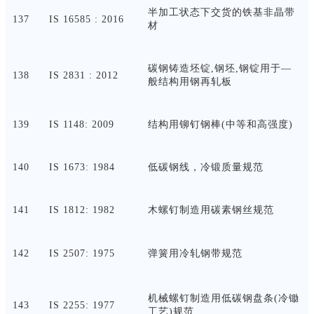
半加工状态下交货的铁基非晶带
137
IS 16585 : 2016
材
碳钢铸造坯锭
,钢坯,钢锭用于―
138
IS 2831 : 2012
般结构用钢再轧板
139
IS 1148: 2009
结构用铆钉钢棒
(中等和高强度)
140
IS 1673: 1984
低碳钢线，冷锻质量规范
141
IS 1812: 1982
木螺钉制造用碳素钢丝规范
142
IS 2507: 1975
弹簧用冷轧钢带规范
机械螺钉制造用低碳钢盘条
(冷锄
143
IS 2255: 1977
工艺)规范