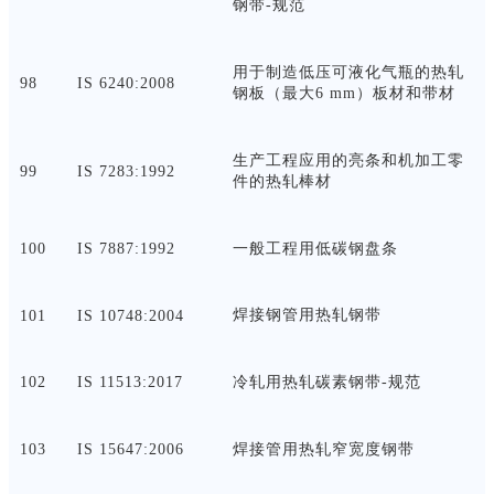
钢带
-规范
用于制造低压可液化气瓶的热轧
98
IS 6240:2008
钢板（最大
6 mm）板材和带材
生产工程应用的亮条和机加工零
99
IS 7283:1992
件的热轧棒材
100
IS 7887:1992
一般工程用低碳钢盘条
焊接钢管用热轧钢带
101
IS 10748:2004
102
IS 11513:2017
冷轧用热轧碳素钢带
-规范
103
IS 15647:2006
焊接管用热轧窄宽度钢带