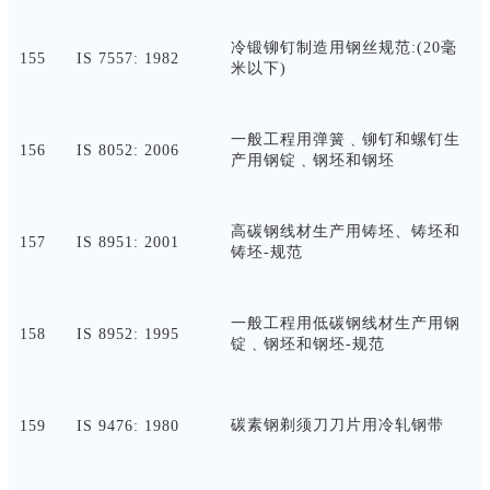
冷锻铆钉制造用钢丝规范
:(20毫
155
IS 7557: 1982
米以下)
一般工程用弹簧﹑铆钉和螺钉生
156
IS 8052: 2006
产用钢锭﹑钢坯和钢坯
高碳钢线材生产用铸坯、铸坯和
157
IS 8951: 2001
铸坯
-规范
一般工程用低碳钢线材生产用钢
158
IS 8952: 1995
锭﹑钢坯和钢坯
-规范
碳素钢剃须刀刀片用冷轧钢带
159
IS 9476: 1980