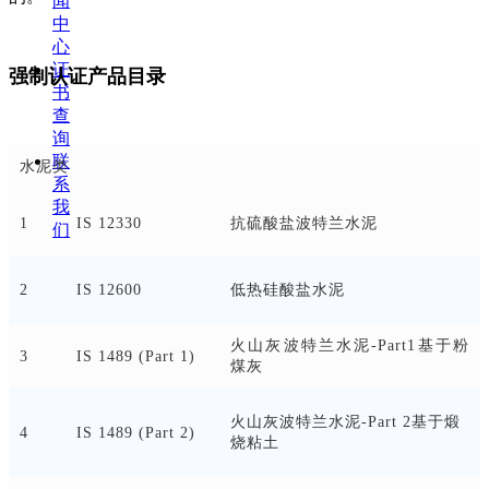
闻
中
心
证
强制认证产品目录
书
查
询
联
水泥类
系
我
1
IS 12330
抗硫酸盐波特兰水泥
们
2
IS 12600
低热硅酸盐水泥
火山灰波特兰水泥-Part1基于粉
3
IS 1489 (Part 1)
煤灰
火山灰波特兰水泥
-Part 2基于煅
4
IS 1489 (Part 2)
烧粘土