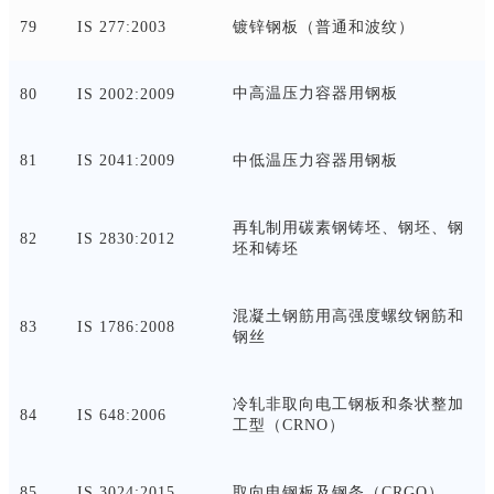
79
IS 277:2003
镀锌钢板（普通和波纹）
中高温压力容器用钢板
80
IS 2002:2009
81
IS 2041:2009
中低温压力容器用钢板
再轧制用碳素钢铸坯、钢坯、钢
82
IS 2830:2012
坯和铸坯
混凝土钢筋用高强度螺纹钢筋和
83
IS 1786:2008
钢丝
冷轧非取向电工钢板和条状整加
84
IS 648:2006
工型（
CRNO）
85
IS 3024:2015
取向电钢板及钢条（
CRGO）