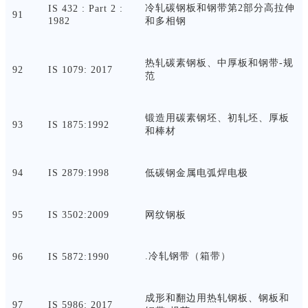
冷轧碳钢板和钢带第
2部分高拉伸
IS 432 : Part 2 :
91
1982
和多相钢
热轧碳素钢板、中厚板和钢带
-规
92
IS 1079: 2017
范
锻造用碳素钢坯、初轧坯、厚板
93
IS 1875:1992
和棒材
94
IS 2879:1998
低碳钢金属电弧焊电极
95
IS 3502:2009
网纹钢板
.冷轧钢带（箱带）
96
IS 5872:1990
成形和翻边用热轧钢板、钢板和
97
IS 5986: 2017