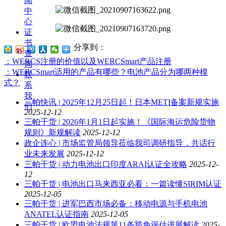
闻
中
心
证
书
分享到：
查
：WERCS注册的价值以及WERCSmart产品注册
询
：WERCSmart适用的产品有哪些？电池产品分为哪两种模
联
式？
系
我
三帕快讯 | 2025年12月25日起！日本METI备案新规实施
们
2025-12-12
三帕干货 | 2026年1月1日起实施！《国际海运危险货物
规则》新规解读
2025-12-12
政企连心 | 市场监管局领导莅临我司调研指导，共话行
业未来发展
2025-12-12
三帕干货 | 动力电池出口印度ARAI认证全攻略
2025-12-
12
三帕干货 | 电池出口马来西亚必看：一篇读懂SIRIM认证
2025-12-05
三帕干货 | 进军巴西市场必备：移动电源与手机电池
ANATEL认证指南
2025-12-05
三帕干货 | 欧盟电池法规第11条豁免评估进展解读
2025-