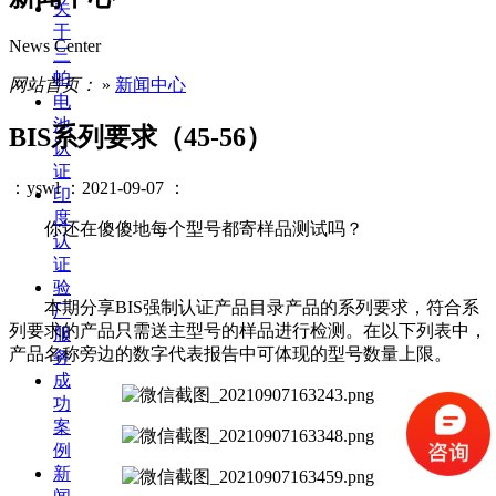
关
于
News Center
三
帕
网站首页：
»
新闻中心
电
池
BIS系列要求（45-56）
认
证
：yswl
：2021-09-07
：
印
度
你还在傻傻地每个型号都寄样品测试吗？
认
证
验
本期分享BIS强制认证产品目录产品的系列要求，符合系
厂
列要求的产品只需送主型号的样品进行检测。在以下列表中，
服
产品名称旁边的数字代表报告中可体现的型号数量上限。
务
成
功
案
例
新