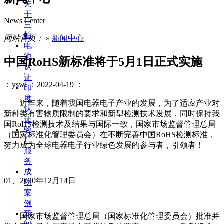
关
于
News Center
三
帕
网站首页：
»
新闻中心
电
池
中国RoHS新标准将于5月1日正式实施
认
证
：yswl
：2022-04-19
：
印
度
近年来，随着我国电器电子产业的发展，为了适应产业对
认
新种类有害物质限制的要求和新型检测技术发展，同时保持我
证
国RoHS检测技术及结果与国际一致，国家市场监督管理总局
验
（国家标准化管理委员会）在不断完善中国RoHS检测标准，
厂
努力成为全球电器电子行业绿色发展的参与者，引领者！
服
务
成
01、2020年12月14日
功
案
例
新
国家市场监督管理总局（国家标准化管理委员会）批准并