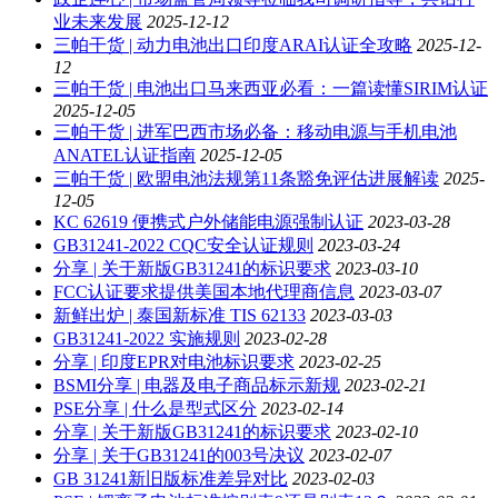
业未来发展
2025-12-12
三帕干货 | 动力电池出口印度ARAI认证全攻略
2025-12-
12
三帕干货 | 电池出口马来西亚必看：一篇读懂SIRIM认证
2025-12-05
三帕干货 | 进军巴西市场必备：移动电源与手机电池
ANATEL认证指南
2025-12-05
三帕干货 | 欧盟电池法规第11条豁免评估进展解读
2025-
12-05
KC 62619 便携式户外储能电源强制认证
2023-03-28
GB31241-2022 CQC安全认证规则
2023-03-24
分享 | 关于新版GB31241的标识要求
2023-03-10
FCC认证要求提供美国本地代理商信息
2023-03-07
新鲜出炉 | 泰国新标准 TIS 62133
2023-03-03
GB31241-2022 实施规则
2023-02-28
分享 | 印度EPR对电池标识要求
2023-02-25
BSMI分享 | 电器及电子商品标示新规
2023-02-21
PSE分享 | 什么是型式区分
2023-02-14
分享 | 关于新版GB31241的标识要求
2023-02-10
分享 | 关于GB31241的003号决议
2023-02-07
GB 31241新旧版标准差异对比
2023-02-03