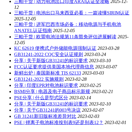
三帕干货 | 动力电池出口印度ARAI认证全攻略
2025-12-
12
三帕干货 | 电池出口马来西亚必看：一篇读懂SIRIM认证
2025-12-05
三帕干货 | 进军巴西市场必备：移动电源与手机电池
ANATEL认证指南
2025-12-05
三帕干货 | 欧盟电池法规第11条豁免评估进展解读
2025-
12-05
KC 62619 便携式户外储能电源强制认证
2023-03-28
GB31241-2022 CQC安全认证规则
2023-03-24
分享 | 关于新版GB31241的标识要求
2023-03-10
FCC认证要求提供美国本地代理商信息
2023-03-07
新鲜出炉 | 泰国新标准 TIS 62133
2023-03-03
GB31241-2022 实施规则
2023-02-28
分享 | 印度EPR对电池标识要求
2023-02-25
BSMI分享 | 电器及电子商品标示新规
2023-02-21
PSE分享 | 什么是型式区分
2023-02-14
分享 | 关于新版GB31241的标识要求
2023-02-10
分享 | 关于GB31241的003号决议
2023-02-07
GB 31241新旧版标准差异对比
2023-02-03
PSE | 锂离子电池标准按别表9还是别表12？
2023-02-01