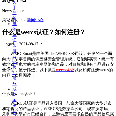
关
于
News Center
三
帕
网站首页：
»
新闻中心
电
池
什么是wercs认证？如何注册？
认
证
：yswl
：2021-08-17
：
印
度
WERCSmart是由美国The WERCS公司设计开发的一个面
认
向大中型零售商的供应链安全管理系统，它能够实现：统一有
证
效地管理庞大的供应商网络和产品；对目标和现有产品进行安
验
全评估，便于筛选。以下就是
wercs认证
以及如何注册wercs的
厂
内容，欢迎阅读！
服
务
成
什么是wercs认证？
功
案
WERCS认证是产品进入美国、加拿大等国家的大型超市
例
和零售商的产品认证，WERCS是数据库公司，现在沃尔玛、
新
乐购等大型超市已经合作，上游供应商要求自己的产品信息属